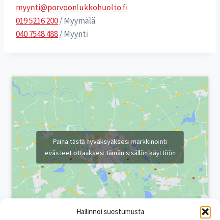
myynti@porvoonlukkohuolto.fi
019 5216 200
/ Myymälä
040 7548 488
/ Myynti
Paina tästä hyväksyäksesi markkinointi
evästeet ottaaksesi tämän sisällön käyttöön
Hallinnoi suostumusta